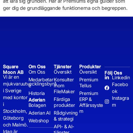
att lära sig grunden. Här är Premiums egna guider som
ger dig de grundläggande funktionerna och begreppen.
Square
Om Oss
Tjänster
Produkter
Om Oss
Översikt
Översikt
Moon AB
Följ Oss
Vi är en
Linkedin
Medarbetar
Konsulter
Premium
mjukvaruutvecklingsbyrå
Facebo
e
inom
Tellus
i Sverige
ok
FileMaker
Historia
Premium
med kontor
Instagra
Färdiga
ERP &
Aderian
i
m
Bolagen
produkter
Affärssyste
Stockholm,
m
Aderian AI
Rådgivning
Göteborg
& strategi
Webshop
och Malmö.
API- & AI-
Idag är
tjänster