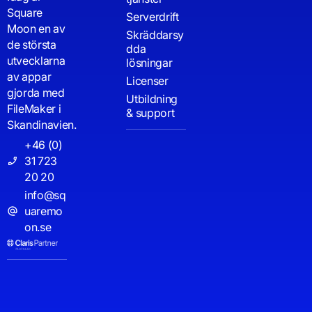
Square
Serverdrift
Moon en av
Skräddarsy
de största
dda
utvecklarna
lösningar
av appar
Licenser
gjorda med
Utbildning
FileMaker i
& support
Skandinavien.
+46 (0)
31 723
20 20
info@sq
uaremo
on.se