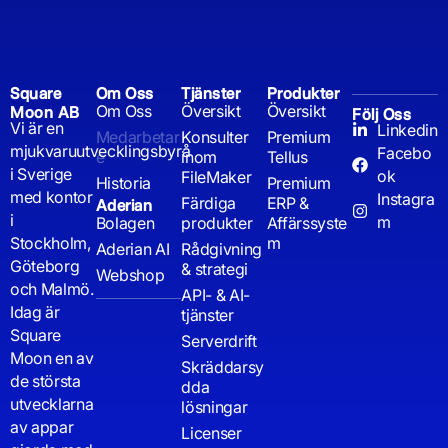
Square
Om Oss
Tjänster
Produkter
Om Oss
Översikt
Översikt
Moon AB
Följ Oss
Vi är en
Linkedin
Medarbetar
Konsulter
Premium
mjukvaruutvecklingsbyrå
Facebo
e
inom
Tellus
i Sverige
ok
FileMaker
Historia
Premium
med kontor
Instagra
Färdiga
ERP &
Aderian
i
m
Bolagen
produkter
Affärssyste
Stockholm,
m
Aderian AI
Rådgivning
Göteborg
& strategi
Webshop
och Malmö.
API- & AI-
Idag är
tjänster
Square
Serverdrift
Moon en av
Skräddarsy
de största
dda
utvecklarna
lösningar
av appar
Licenser