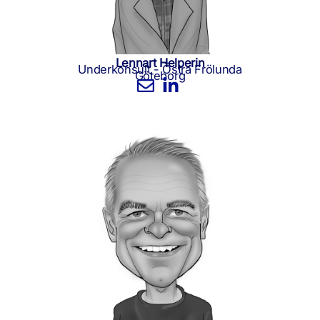
Lennart Helperin
Underkonsult - Östra Frölunda
Göteborg