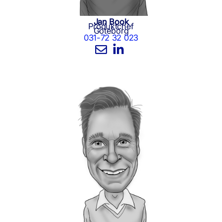
Jan Book
Produktchef
Göteborg
031-72 32 023