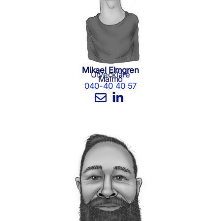
Mikael Elmgren
Utvecklare
Malmö
040-40 40 57