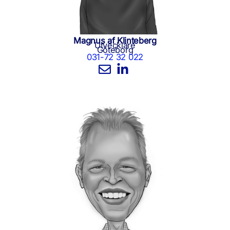
Magnus af Klinteberg
Utvecklare
Göteborg
031-72 32 022