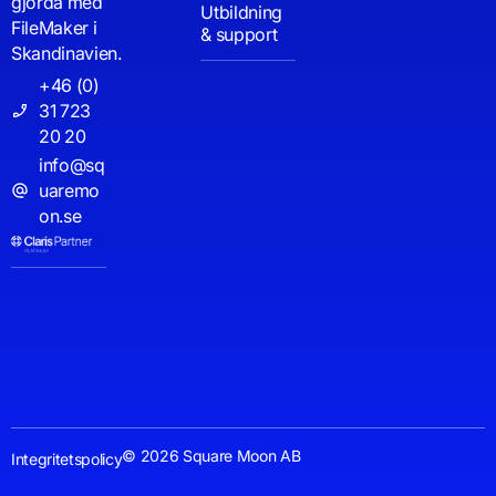
gjorda med
Utbildning
FileMaker i
& support
Skandinavien.
+46 (0)
31 723
20 20
info@sq
uaremo
on.se
© 2026 Square Moon AB
Integritetspolicy