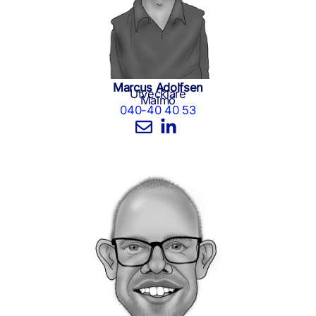
Marcus Adolfsen
Utvecklare
Malmö
040-40 40 53