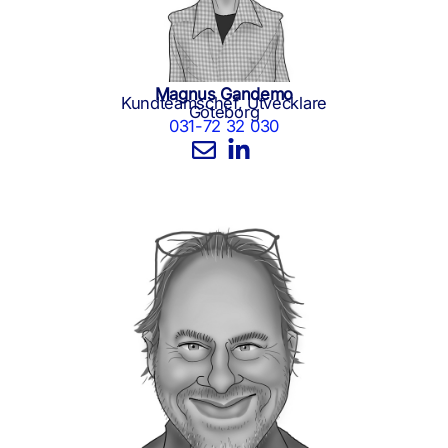
Magnus Gandemo
Kundteamschef, Utvecklare
Göteborg
031-72 32 030