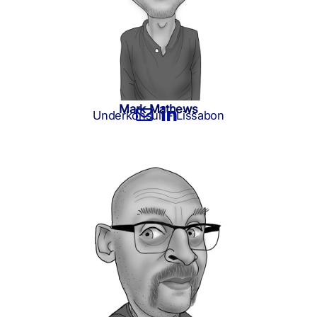
Mark Mathews
Underkonsult - Lissabon