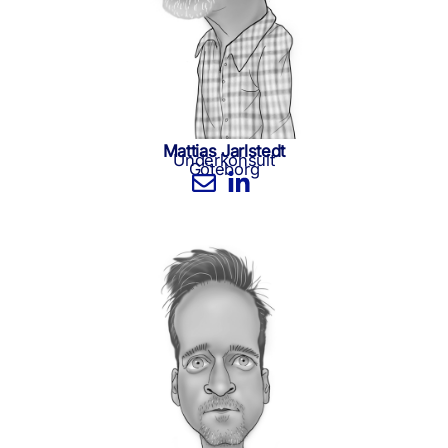
Mattias Jarlstedt
Underkonsult
Göteborg