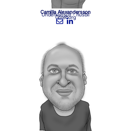
Camilla Alexandersson
Underkonsult - husbil
Göteborg