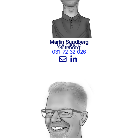
Martin Sundberg
Utvecklare
Göteborg
031-72 32 026