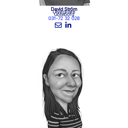
David Ström
Utvecklare
Göteborg
031-72 32 028