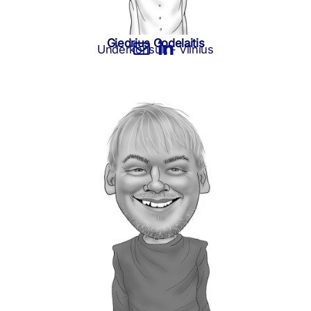
Giedrius Godelaitis
Underkonsult - Vilnius