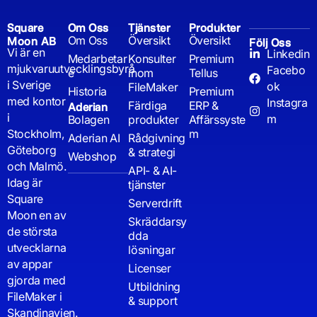
Square
Om Oss
Tjänster
Produkter
Om Oss
Översikt
Översikt
Moon AB
Följ Oss
Vi är en
Linkedin
Medarbetar
Konsulter
Premium
mjukvaruutvecklingsbyrå
Facebo
e
inom
Tellus
i Sverige
ok
FileMaker
Historia
Premium
med kontor
Instagra
Färdiga
ERP &
Aderian
i
m
Bolagen
produkter
Affärssyste
Stockholm,
m
Aderian AI
Rådgivning
Göteborg
& strategi
Webshop
och Malmö.
API- & AI-
Idag är
tjänster
Square
Serverdrift
Moon en av
Skräddarsy
de största
dda
utvecklarna
lösningar
av appar
Licenser
gjorda med
Utbildning
FileMaker i
& support
Skandinavien.