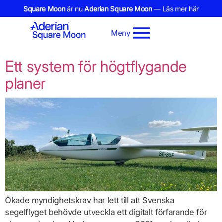
Square Moon
är nu
Aderian Square Moon
— Läs mer här
Meny
Ett system för högtflygande
planer
Ökade myndighetskrav har lett till att Svenska
segelflyget behövde utveckla ett digitalt förfarande för