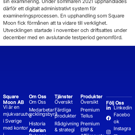
sin examinering. Under sommaren 2021 upphandlades
därför ett digitalt administrativt system för
examineringsprocessen. En upphandling som Square
Moon fick förmånen att ta vidare till verklighet.
Utvecklingen startade i november och driftsattes under
december med en avslutande testperiod genomförd.
Square
Om Oss
Tjänster
Produkter
Om Oss
Översikt
Översikt
Moon AB
Följ Oss
Vi är en
Linkedin
Medarbetar
Färdiga
Premium
mjukvaruutvecklingsbyrå
Facebo
e
produkter
Tellus
i Sverige
ok
Historia
Rådgivning
Premium
med kontor
Instagra
& strategi
ERP &
Aderian
i