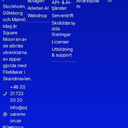
m
Bolagen
Affärssyste
API- & AI-
Stockholm,
m
Aderian AI
tjänster
Göteborg
Webshop
Serverdrift
och Malmö.
Skräddarsy
Idag är
dda
Square
lösningar
Moon en av
Licenser
de största
Utbildning
utvecklarna
& support
av appar
gjorda med
FileMaker i
Skandinavien.
+46 (0)
31 723
20 20
info@sq
uaremo
on.se