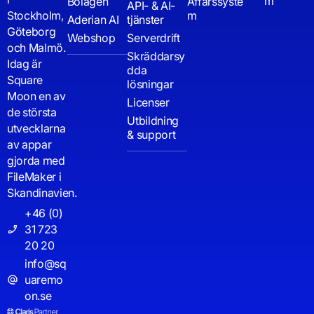
m
Bolagen
Affärssyste
API- & AI-
Stockholm,
m
Aderian AI
tjänster
Göteborg
Webshop
Serverdrift
och Malmö.
Skräddarsy
Idag är
dda
Square
lösningar
Moon en av
Licenser
de största
Utbildning
utvecklarna
& support
av appar
gjorda med
FileMaker i
Skandinavien.
+46 (0)
31 723
20 20
info@sq
uaremo
on.se