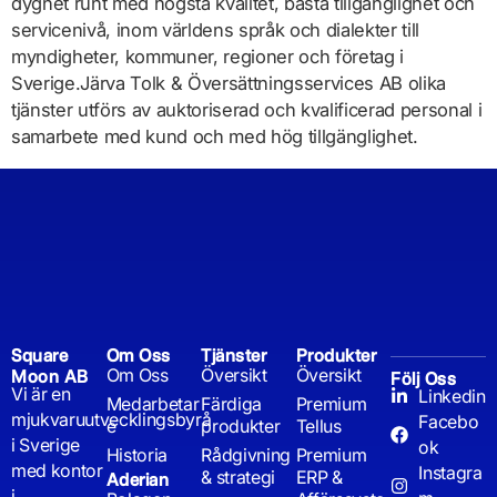
dygnet runt med högsta kvalitet, bästa tillgänglighet och
servicenivå, inom världens språk och dialekter till
myndigheter, kommuner, regioner och företag i
Sverige.Järva Tolk & Översättningsservices AB olika
tjänster utförs av auktoriserad och kvalificerad personal i
samarbete med kund och med hög tillgänglighet.
Square
Om Oss
Tjänster
Produkter
Om Oss
Översikt
Översikt
Moon AB
Följ Oss
Vi är en
Linkedin
Medarbetar
Färdiga
Premium
mjukvaruutvecklingsbyrå
Facebo
e
produkter
Tellus
i Sverige
ok
Historia
Rådgivning
Premium
med kontor
Instagra
& strategi
ERP &
Aderian
i