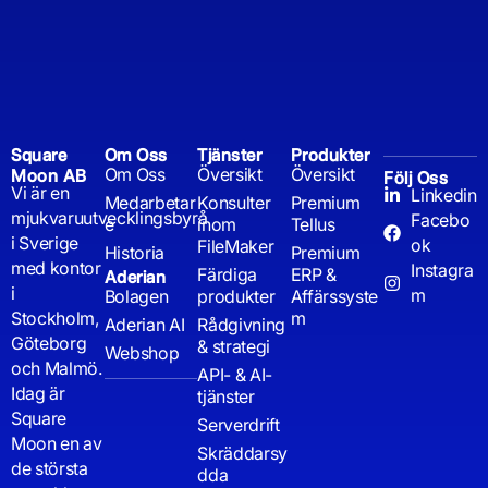
Square
Om Oss
Tjänster
Produkter
Om Oss
Översikt
Översikt
Moon AB
Följ Oss
Vi är en
Linkedin
Medarbetar
Konsulter
Premium
mjukvaruutvecklingsbyrå
Facebo
e
inom
Tellus
i Sverige
ok
FileMaker
Historia
Premium
med kontor
Instagra
Färdiga
ERP &
Aderian
i
m
Bolagen
produkter
Affärssyste
Stockholm,
m
Aderian AI
Rådgivning
Göteborg
& strategi
Webshop
och Malmö.
API- & AI-
Idag är
tjänster
Square
Serverdrift
Moon en av
Skräddarsy
de största
dda