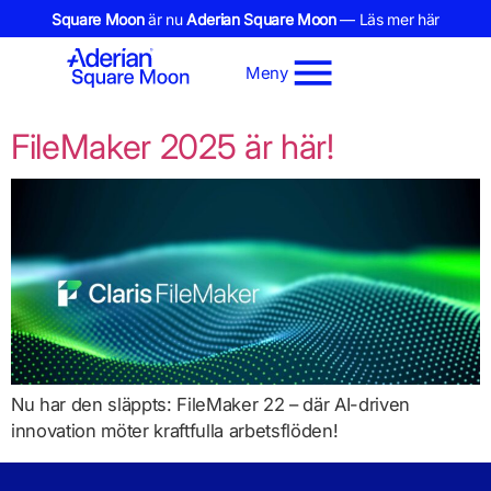
Square Moon
är nu
Aderian Square Moon
— Läs mer här
Meny
FileMaker 2025 är här!
Nu har den släppts: FileMaker 22 – där AI-driven
innovation möter kraftfulla arbetsflöden!