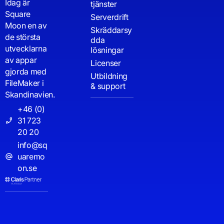
Idag är
tjänster
Square
Serverdrift
Moon en av
Skräddarsy
de största
dda
utvecklarna
lösningar
av appar
Licenser
gjorda med
Utbildning
FileMaker i
& support
Skandinavien.
+46 (0)
31 723
20 20
info@sq
uaremo
on.se