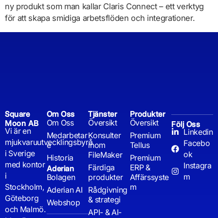
ny produkt som man kallar Claris Connect – ett verktyg
för att skapa smidiga arbetsflöden och integrationer.
Square
Om Oss
Tjänster
Produkter
Om Oss
Översikt
Översikt
Moon AB
Följ Oss
Vi är en
Linkedin
Medarbetar
Konsulter
Premium
mjukvaruutvecklingsbyrå
Facebo
e
inom
Tellus
i Sverige
ok
FileMaker
Historia
Premium
med kontor
Instagra
Färdiga
ERP &
Aderian
i
m
Bolagen
produkter
Affärssyste
Stockholm,
m
Aderian AI
Rådgivning
Göteborg
& strategi
Webshop
och Malmö.
API- & AI-