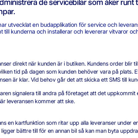
dministrera de servicebilar som åker runt t
mpar.
r utvecklat en budapplikation för service och leverans
t till kunderna och installerar och levererar vitvaror 
er direkt när kunden är i butiken. Kundens order blir till
 vilken tid på dagen som kunden behöver vara på plats. Ef
sen är klar. Vid behov går det att skicka ett SMS till 
ren signalera till andra på företaget att det uppkommit
när leveransen kommer att ske.
ns en kartfunktion som ritar upp alla leveranser under en d
ger bättre till för en annan bil så kan man byta uppdr