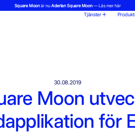
Square Moon
är nu
Aderian Square Moon
— Läs mer här
Tjänster
Produkt
30.08.2019
uare Moon utvec
applikation för 